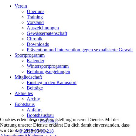
Verein
Über uns
Training
Vorstand
Auszeichnungen
Gewässerpatenschaft
Chronik
Downloads
Prävention und Intervention gegen sexualisierte Gewalt
Sportprogramm
Kalender
Wintersportprogramm
Befahrungsregelungen
Mitgliedschaft
Einstieg in den Kanusport
Beiträge
Aktuelles
Archiv
Bootshaus
Anfahrt
Bootshausbau
Cookies erleichtern die Bereitstellung unserer Dienste. Mit der
Tagebuch
Nutzung unserer Dienste erklärst Du dich damit einverstanden, dass
wir Cookies verwenden.
+49 2535 95 90 218
Akzeptieren
Ablehnen