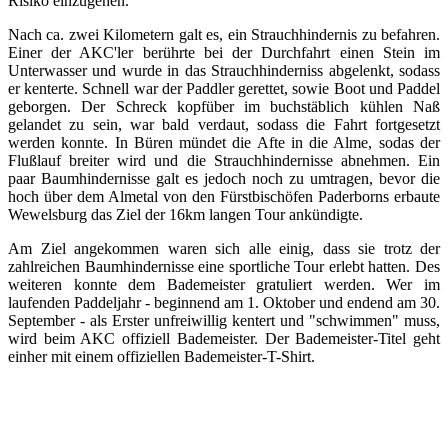
Risiko einzugehen.
Nach ca. zwei Kilometern galt es, ein Strauchhindernis zu befahren.
Einer der AKC'ler berührte bei der Durchfahrt einen Stein im
Unterwasser und wurde in das Strauchhinderniss abgelenkt, sodass
er kenterte. Schnell war der Paddler gerettet, sowie Boot und Paddel
geborgen. Der Schreck kopfüber im buchstäblich kühlen Naß
gelandet zu sein, war bald verdaut, sodass die Fahrt fortgesetzt
werden konnte. In Büren mündet die Afte in die Alme, sodas der
Flußlauf breiter wird und die Strauchhindernisse abnehmen. Ein
paar Baumhindernisse galt es jedoch noch zu umtragen, bevor die
hoch über dem Almetal von den Fürstbischöfen Paderborns erbaute
Wewelsburg das Ziel der 16km langen Tour ankündigte.
Am Ziel angekommen waren sich alle einig, dass sie trotz der
zahlreichen Baumhindernisse eine sportliche Tour erlebt hatten. Des
weiteren konnte dem Bademeister gratuliert werden. Wer im
laufenden Paddeljahr - beginnend am 1. Oktober und endend am 30.
September - als Erster unfreiwillig kentert und "schwimmen" muss,
wird beim AKC offiziell Bademeister. Der Bademeister-Titel geht
einher mit einem offiziellen Bademeister-T-Shirt.