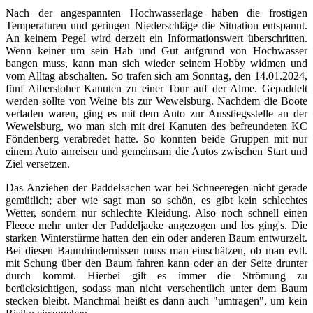
Nach der angespannten Hochwasserlage haben die frostigen
Temperaturen und geringen Niederschläge die Situation entspannt.
An keinem Pegel wird derzeit ein Informationswert überschritten.
Wenn keiner um sein Hab und Gut aufgrund von Hochwasser
bangen muss, kann man sich wieder seinem Hobby widmen und
vom Alltag abschalten. So trafen sich am Sonntag, den 14.01.2024,
fünf Albersloher Kanuten zu einer Tour auf der Alme. Gepaddelt
werden sollte von Weine bis zur Wewelsburg. Nachdem die Boote
verladen waren, ging es mit dem Auto zur Ausstiegsstelle an der
Wewelsburg, wo man sich mit drei Kanuten des befreundeten KC
Föndenberg verabredet hatte. So konnten beide Gruppen mit nur
einem Auto anreisen und gemeinsam die Autos zwischen Start und
Ziel versetzen.
Das Anziehen der Paddelsachen war bei Schneeregen nicht gerade
gemütlich; aber wie sagt man so schön, es gibt kein schlechtes
Wetter, sondern nur schlechte Kleidung. Also noch schnell einen
Fleece mehr unter der Paddeljacke angezogen und los ging's. Die
starken Winterstürme hatten den ein oder anderen Baum entwurzelt.
Bei diesen Baumhindernissen muss man einschätzen, ob man evtl.
mit Schung über den Baum fahren kann oder an der Seite drunter
durch kommt. Hierbei gilt es immer die Strömung zu
berücksichtigen, sodass man nicht versehentlich unter dem Baum
stecken bleibt. Manchmal heißt es dann auch "umtragen", um kein