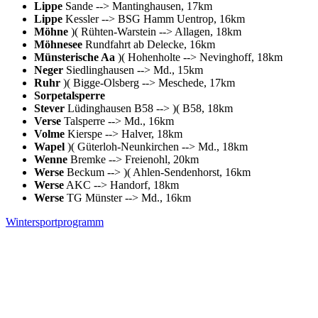
Lippe
Sande --> Mantinghausen, 17km
Lippe
Kessler --> BSG Hamm Uentrop, 16km
Möhne
)( Rühten-Warstein --> Allagen, 18km
Möhnesee
Rundfahrt ab Delecke, 16km
Münsterische Aa
)( Hohenholte --> Nevinghoff, 18km
Neger
Siedlinghausen --> Md., 15km
Ruhr
)( Bigge-Olsberg --> Meschede, 17km
Sorpetalsperre
Stever
Lüdinghausen B58 --> )( B58, 18km
Verse
Talsperre --> Md., 16km
Volme
Kierspe --> Halver, 18km
Wapel
)( Güterloh-Neunkirchen --> Md., 18km
Wenne
Bremke --> Freienohl, 20km
Werse
Beckum --> )( Ahlen-Sendenhorst, 16km
Werse
AKC --> Handorf, 18km
Werse
TG Münster --> Md., 16km
Wintersportprogramm