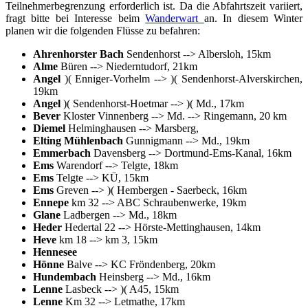
Teilnehmerbegrenzung erforderlich ist. Da die Abfahrtszeit variiert,
fragt bitte bei Interesse beim
Wanderwart
an. In diesem Winter
planen wir die folgenden Flüsse zu befahren:
Ahrenhorster Bach
Sendenhorst --> Albersloh, 15km
Alme
Büren --> Niederntudorf, 21km
Angel
)( Enniger-Vorhelm --> )( Sendenhorst-Alverskirchen,
19km
Angel
)( Sendenhorst-Hoetmar --> )( Md., 17km
Bever
Kloster Vinnenberg --> Md. --> Ringemann, 20 km
Diemel
Helminghausen --> Marsberg,
Elting Mühlenbach
Gunnigmann --> Md., 19km
Emmerbach
Davensberg --> Dortmund-Ems-Kanal, 16km
Ems
Warendorf --> Telgte, 18km
Ems
Telgte --> KÜ, 15km
Ems
Greven --> )( Hembergen - Saerbeck, 16km
Ennepe
km 32 --> ABC Schraubenwerke, 19km
Glane
Ladbergen --> Md., 18km
Heder
Hedertal 22 --> Hörste-Mettinghausen, 14km
Heve
km 18 --> km 3, 15km
Hennesee
Hönne
Balve --> KC Fröndenberg, 20km
Hundembach
Heinsberg --> Md., 16km
Lenne
Lasbeck --> )( A45, 15km
Lenne
Km 32 --> Letmathe, 17km