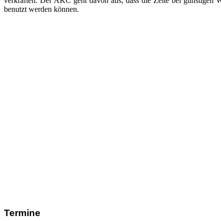
verkraften. Der AKC geht davon aus, dass die Zelte bei günstigen 
benutzt werden können.
Termine